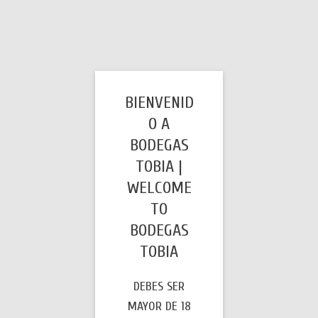
Saltar
al
contenido
VISITA NUESTRA BODEGA
BIENVENID
O A
BODEGAS
TOBIA |
WELCOME
TO
BODEGAS
TOBIA
DEBES SER
Bodegas Tobía
es una bodega familiar peteneciente a la
MAYOR DE 18